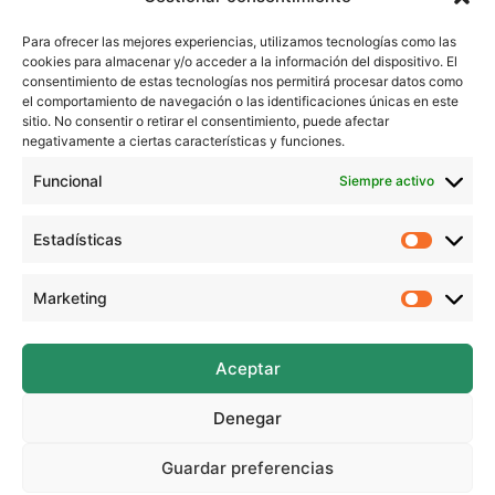
Para ofrecer las mejores experiencias, utilizamos tecnologías como las
Recuerda que todos los tutoriales los puedes ver en
cookies para almacenar y/o acceder a la información del dispositivo. El
mi web: https://www.beekrafty.com
consentimiento de estas tecnologías nos permitirá procesar datos como
Si quieres aprender a hacer el tripulante rojo cuando
el comportamiento de navegación o las identificaciones únicas en este
sitio. No consentir o retirar el consentimiento, puede afectar
vivo y cuando lo matan, te dejo el link aquí:
negativamente a ciertas características y funciones.
https://youtu.be/3F8roH9R7FY
Funcional
Siempre activo
También puedes encontrarme en:
Instagram: https://www.instagram.com/beekrafty/
Estadísticas
Estadíst
Facebook: https://www.facebook.com/beekrafty.es/
Twitter: https://twitter.com/beekrafty_es
Marketing
Marketi
Pinterest: https://pinterest.com/Beekrafty_es
Twitch: https://www.twitch.tv/beekrafty_
Aceptar
¡Espero que te haya gustado este video!
Denegar
Guardar preferencias