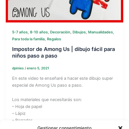
,
,
,
,
,
5-7 años
8-10 años
Decoración
Dibujos
Manualidades
,
Para toda la familia
Regalos
Impostor de Among Us | dibujo fácil para
niños paso a paso
dpinies
/
enero 5, 2021
En este video te enseñaré a hacer este dibujo super
especial de Among Us paso a paso.
Los materiales que necesitarás son:
– Hoja de papel
– Lápiz
– Borrador
– Rotuladores o colores
Gestionar consentimiento