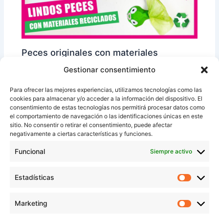
Peces originales con materiales
reciclados | manualidad fácil para niños
Gestionar consentimiento
Para ofrecer las mejores experiencias, utilizamos tecnologías como las
cookies para almacenar y/o acceder a la información del dispositivo. El
consentimiento de estas tecnologías nos permitirá procesar datos como
el comportamiento de navegación o las identificaciones únicas en este
sitio. No consentir o retirar el consentimiento, puede afectar
negativamente a ciertas características y funciones.
Funcional
Siempre activo
Estadísticas
Estadíst
Peces decorativos con materiales
Marketing
Marketi
reciclados | manualidad fácil para niños