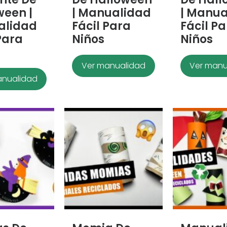
ween |
| Manualidad
| Manua
alidad
Fácil Para
Fácil P
Para
Niños
Niños
Ver manualidad
Ver manu
anualidad