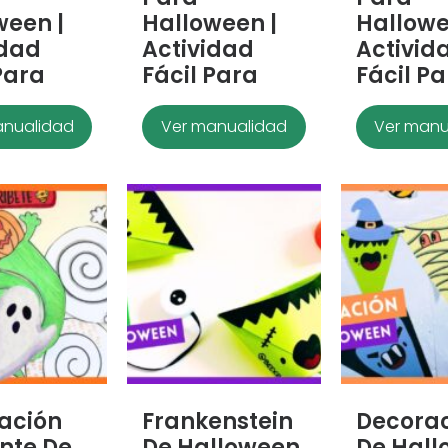
ween |
Halloween |
Hallowe
idad
Actividad
Activid
Para
Fácil Para
Fácil P
anualidad
Ver manualidad
Ver manu
ación
Frankenstein
Decora
nte De
De Halloween
De Hall