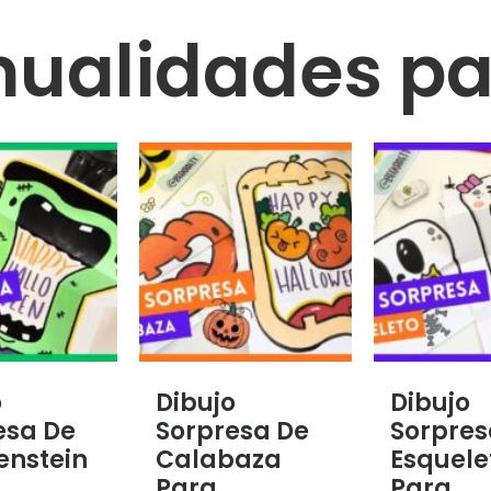
nualidades pa
o
Dibujo
Dibujo
esa De
Sorpresa De
Sorpres
enstein
Calabaza
Esquele
Para
Para