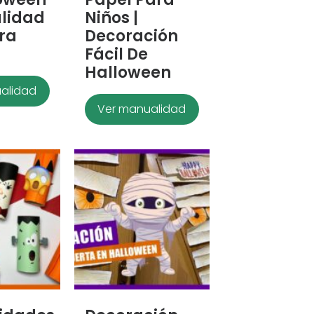
lidad
Niños |
ara
Decoración
Fácil De
Halloween
alidad
Ver manualidad