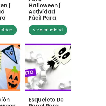
en |
Halloween |
ad
Actividad
ara
Fácil Para
alidad
Ver manualidad
ción
Esqueleto De
oween
Papel Para