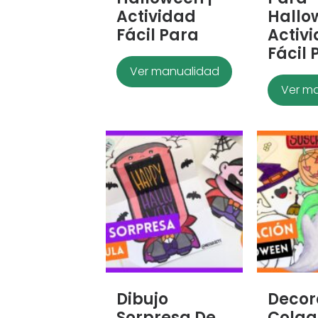
Actividad
Hallo
Fácil Para
Activ
Fácil 
Ver manualidad
Ver m
Dibujo
Decor
Sorpresa De
Colga