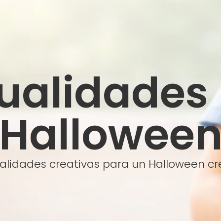
alidades
Hallowee
lidades creativas para un Halloween cr