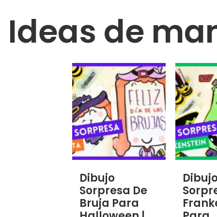
Ideas de ma
Dibujo
Dibuj
Sorpresa De
Sorpr
Bruja Para
Frank
Halloween |
Para