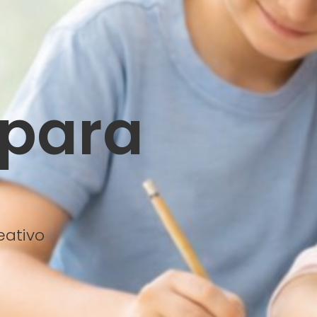
 para
n
eativo