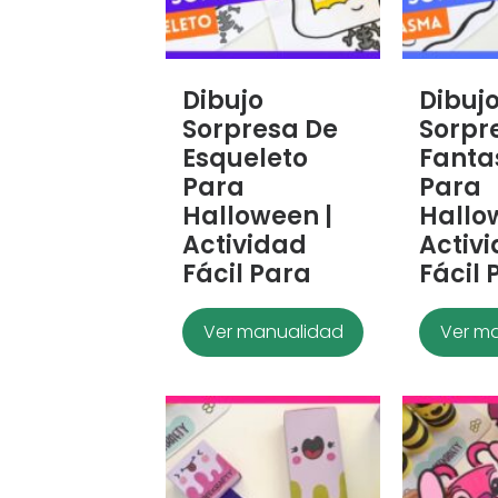
Dibujo
Dibuj
Sorpresa De
Sorpr
Esqueleto
Fant
Para
Para
Halloween |
Hallo
Actividad
Activ
Fácil Para
Fácil 
Ver manualidad
Ver m