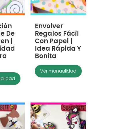
ción
Envolver
e De
Regalos Fácil
en |
Con Papel |
idad
Idea Rápida Y
ara
Bonita
Ver manualidad
alidad