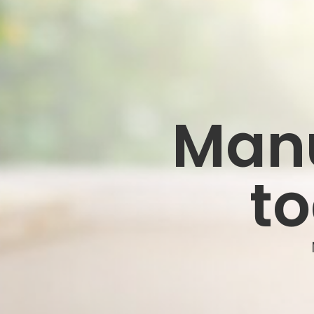
Manu
to