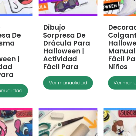
o
Dibujo
Decora
esa De
Sorpresa De
Colgant
asma
Drácula Para
Hallowe
Halloween |
Manual
ween |
Actividad
Fácil P
idad
Fácil Para
Niños
Para
Ver manualidad
Ver manu
anualidad