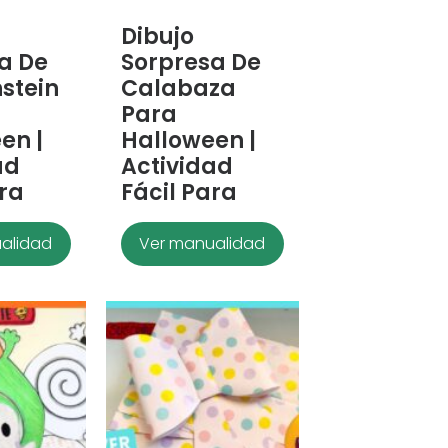
Dibujo
a De
Sorpresa De
stein
Calabaza
Para
en |
Halloween |
ad
Actividad
ara
Fácil Para
alidad
Ver manualidad