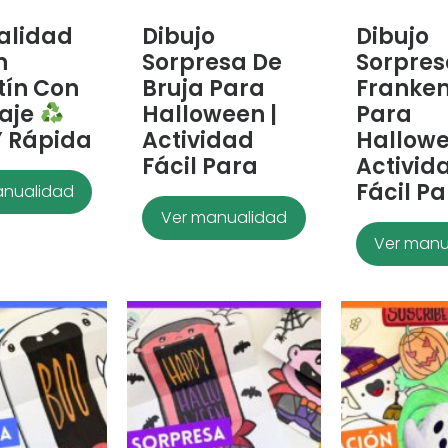
alidad
Dibujo
Dibujo
n
Sorpresa De
Sorpres
tín Con
Bruja Para
Franken
laje
Halloween |
Para
Y Rápida
Actividad
Hallowe
Fácil Para
Activid
Fácil P
anualidad
Ver manualidad
Ver manu