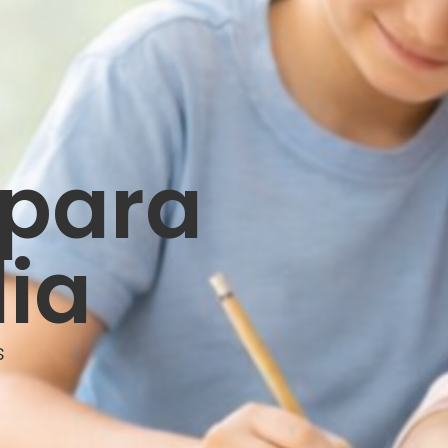
 para
lia
s