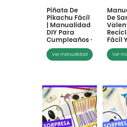
Piñata De
Manu
Pikachu Fácil
De Sa
| Manualidad
Valen
DIY Para
Recic
Cumpleaños ·
Fácil 
Ver manualidad
Ver m