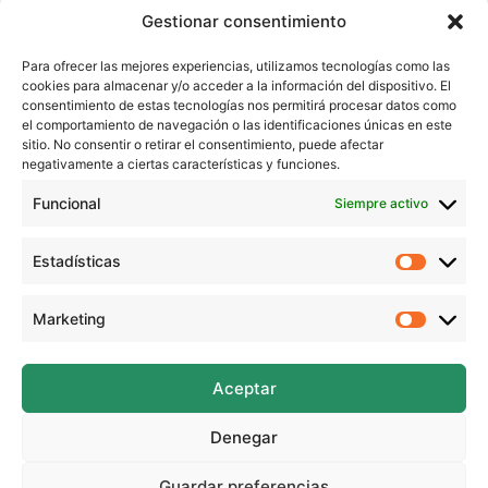
Gestionar consentimiento
Para ofrecer las mejores experiencias, utilizamos tecnologías como las
cookies para almacenar y/o acceder a la información del dispositivo. El
consentimiento de estas tecnologías nos permitirá procesar datos como
el comportamiento de navegación o las identificaciones únicas en este
sitio. No consentir o retirar el consentimiento, puede afectar
negativamente a ciertas características y funciones.
Funcional
Siempre activo
Estadísticas
Estadíst
Cactus con material reciclado |
manualidad fácil para niños con rollos de
Marketing
Marketi
cartón
Aceptar
Denegar
Guardar preferencias