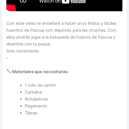
Con este video te enseñaré a hacer unos lindos y fáciles
huevitos de Pascua con depósito para las chuches. Con
ellos podrás jugar a la búsqueda de huevos de Pascua y
divertirte con tu peque.
Solo necesitarás:
–
Materiales que necesitarás:
1 rollo de cartón
Cartulina
Rotuladores
Pegamento
Tijeras