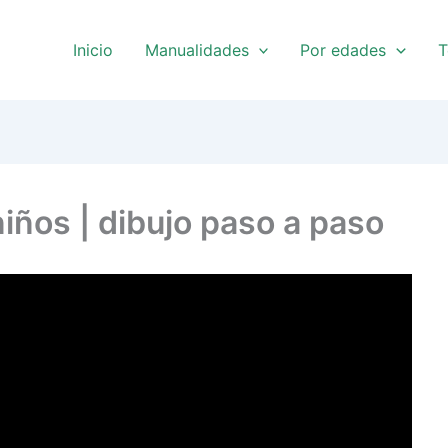
Inicio
Manualidades
Por edades
T
niños | dibujo paso a paso