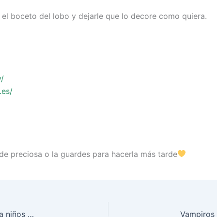
 el boceto del lobo y dejarle que lo decore como quiera.
y/
.es/
de preciosa o la guardes para hacerla más tarde
Huevo royal de unicornio de Adopt Me | dibujo fácil para niños paso a paso