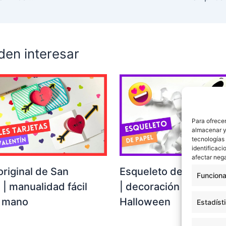
den interesar
Para ofrecer
almacenar y/
tecnologías
identificaci
afectar nega
original de San
Esqueleto de papel pa
Funciona
 | manualidad fácil
| decoración fácil de
a mano
Halloween
Estadíst