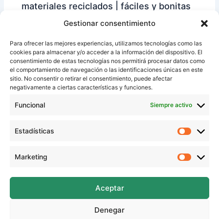
materiales reciclados | fáciles y bonitas
para niños
Gestionar consentimiento
Para ofrecer las mejores experiencias, utilizamos tecnologías como las
cookies para almacenar y/o acceder a la información del dispositivo. El
consentimiento de estas tecnologías nos permitirá procesar datos como
el comportamiento de navegación o las identificaciones únicas en este
sitio. No consentir o retirar el consentimiento, puede afectar
negativamente a ciertas características y funciones.
Funcional
Siempre activo
Estadísticas
Estadíst
Momia de Halloween con materiales
Marketing
Marketi
reciclados | manualidad fácil para niños
Aceptar
Denegar