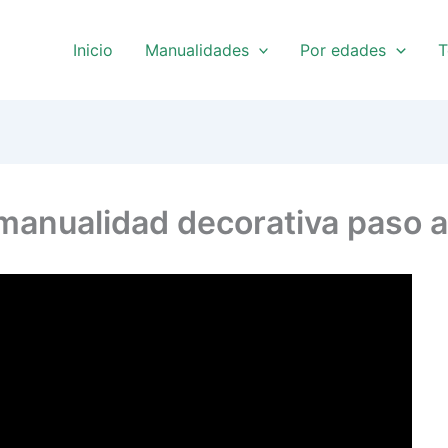
Inicio
Manualidades
Por edades
T
| manualidad decorativa paso 