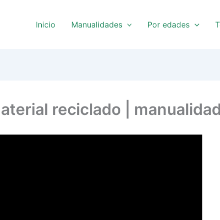
Inicio
Manualidades
Por edades
T
aterial reciclado | manualidad