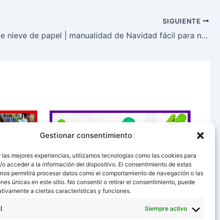
SIGUIENTE
5 copos de nieve de papel | manualidad de Navidad fácil para niños
Gestionar consentimiento
 las mejores experiencias, utilizamos tecnologías como las cookies para
o acceder a la información del dispositivo. El consentimiento de estas
 nos permitirá procesar datos como el comportamiento de navegación o las
ones únicas en este sitio. No consentir o retirar el consentimiento, puede
tivamente a ciertas características y funciones.
el |
Cactus con material reciclado
l
Siempre activo
niños
| manualidad fácil para niños