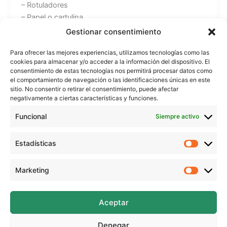
– Rotuladores
– Papel o cartulina
– Pegamento
Gestionar consentimiento
Para ofrecer las mejores experiencias, utilizamos tecnologías como las
Recuerda que todos los tutoriales los puedes ver en
cookies para almacenar y/o acceder a la información del dispositivo. El
mi web: https://www.beekrafty.com
consentimiento de estas tecnologías nos permitirá procesar datos como
el comportamiento de navegación o las identificaciones únicas en este
sitio. No consentir o retirar el consentimiento, puede afectar
También puedes encontrarme en:
negativamente a ciertas características y funciones.
Instagram: https://www.instagram.com/beekrafty/
Facebook: https://www.facebook.com/beekrafty.es/
Funcional
Siempre activo
Twitter: https://twitter.com/beekrafty_es
Pinterest: https://pinterest.com/Beekrafty_es
Estadísticas
Estadíst
Twitch: https://www.twitch.tv/beekrafty_
Marketing
Marketi
¡Espero que te guste!
Aceptar
Music: Bensound.com/free-music-for-videos
License code: QM5GPGE2SIZ7POLO
Denegar