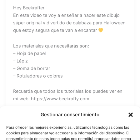
Hey Beekrafter!
En este video te voy a enseñar a hacer este dibujo
súper original y divertido de calabaza para Halloween
que estoy segura que te van a encantar
Los materiales que necesitarás son:
– Hoja de papel
– Lápiz
– Goma de borrar
– Rotuladores o colores
Recuerda que todos los tutoriales los puedes ver en
mi web: https://www.beekrafty.com
También puedes encontrarme en:
Gestionar consentimiento
Instagram: https://www.instagram.com/beekrafty/
Para ofrecer las mejores experiencias, utilizamos tecnologías como las
Facebook: https://www.facebook.com/beekrafty.es/
cookies para almacenar y/o acceder a la información del dispositivo. El
Twitter: https://twitter.com/beekrafty_es
consentimiento de estas tecnologías nos permitirá procesar datos como