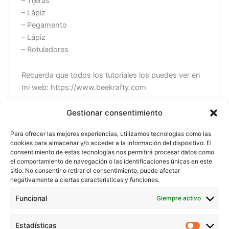
– Tijeras
– Lápiz
– Pegamento
– Lápiz
– Rotuladores
Recuerda que todos los tutoriales los puedes ver en
mi web: https://www.beekrafty.com
Gestionar consentimiento
También puedes encontrarme en:
Instagram: https://www.instagram.com/beekrafty/
Para ofrecer las mejores experiencias, utilizamos tecnologías como las
Facebook: https://www.facebook.com/beekrafty.es/
cookies para almacenar y/o acceder a la información del dispositivo. El
Twitter: https://twitter.com/beekrafty_es
consentimiento de estas tecnologías nos permitirá procesar datos como
Pinterest: https://pinterest.com/Beekrafty_es
el comportamiento de navegación o las identificaciones únicas en este
sitio. No consentir o retirar el consentimiento, puede afectar
Twitch: https://www.twitch.tv/beekrafty_
negativamente a ciertas características y funciones.
Funcional
Siempre activo
¡Espero que te haya gustado este video!
Music by: Bensound.com/free-music-for-videos
Estadísticas