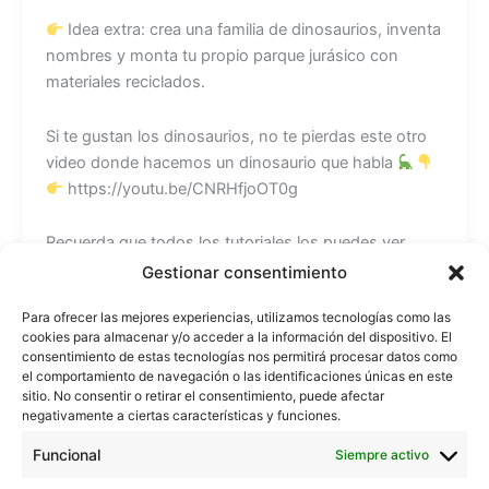
Idea extra: crea una familia de dinosaurios, inventa
nombres y monta tu propio parque jurásico con
materiales reciclados.
Si te gustan los dinosaurios, no te pierdas este otro
video donde hacemos un dinosaurio que habla
https://youtu.be/CNRHfjoOT0g
Recuerda que todos los tutoriales los puedes ver
también en mi web:
Gestionar consentimiento
https://www.beekrafty.com
Para ofrecer las mejores experiencias, utilizamos tecnologías como las
cookies para almacenar y/o acceder a la información del dispositivo. El
Sígueme para más manualidades fáciles y creativas:
consentimiento de estas tecnologías nos permitirá procesar datos como
el comportamiento de navegación o las identificaciones únicas en este
sitio. No consentir o retirar el consentimiento, puede afectar
Instagram: https://www.instagram.com/beekrafty/
negativamente a ciertas características y funciones.
Facebook: https://www.facebook.com/beekrafty.es/
Funcional
Twitter: https://twitter.com/beekrafty_es
Siempre activo
Pinterest: https://pinterest.com/Beekrafty_es