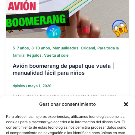
,
,
,
,
5-7 años
8-10 años
Manualidades
Origami
Para toda la
,
,
familia
Regalos
Vuelta al cole
Avión boomerang de papel que vuela |
manualidad fácil para niños
dpinies
/
mayo 1, 2020
Este video lo he hecho para “Fogata Lab”, una idea
muy linda del Campamento La Fogata.
Gestionar consentimiento
Para hacer el avión boomerang de papel, sólo en
Para ofrecer las mejores experiencias, utilizamos tecnologías como las
necesario utilizar una hoja de papel.
cookies para almacenar y/o acceder a la información del dispositivo. El
Ten en cuenta que la forma en la que lanzas el avión
consentimiento de estas tecnologías nos permitirá procesar datos como
es importante, por lo que si lo practicas, lo harás
el comportamiento de navegación o las identificaciones únicas en este