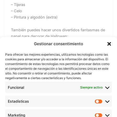
– Tijeras
– Celo
– Pintura y algodón (extra)
También puedes hacer unos divertidos fantasmas de
papel para decorar de Hallowen:
https://youtu.be/0NTAYVXC-Qc
Gestionar consentimiento
Para ofrecer las mejores experiencias, utilizamos tecnologías como las
Recuerda que todos los tutoriales los puedes ver en
cookies para almacenar y/o acceder a la información del dispositivo. El
mi web: https://www.beekrafty.com
consentimiento de estas tecnologías nos permitirá procesar datos como
el comportamiento de navegación o las identificaciones únicas en este
sitio. No consentir o retirar el consentimiento, puede afectar
También puedes encontrarme en:
negativamente a ciertas características y funciones.
Instagram: https://www.instagram.com/beekrafty/
Facebook: https://www.facebook.com/beekrafty.es/
Funcional
Siempre activo
Twitter: https://twitter.com/beekrafty_es
Pinterest: https://pinterest.com/Beekrafty_es
Estadísticas
Estadíst
Twitch: https://www.twitch.tv/beekrafty_
Marketing