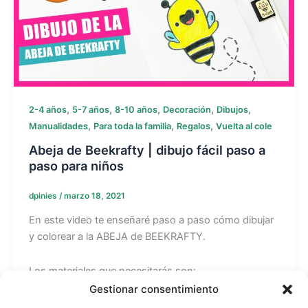
,
,
,
,
,
2-4 años
5-7 años
8-10 años
Decoración
Dibujos
,
,
,
Manualidades
Para toda la familia
Regalos
Vuelta al cole
Abeja de Beekrafty | dibujo fácil paso a
paso para niños
dpinies
/
marzo 18, 2021
En este video te enseñaré paso a paso cómo dibujar
y colorear a la ABEJA de BEEKRAFTY.
Los materiales que necesitarás son:
– Hoja de papel
Gestionar consentimiento
– Lápiz