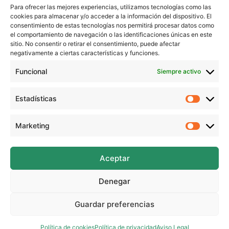
Para ofrecer las mejores experiencias, utilizamos tecnologías como las
– Borrador
cookies para almacenar y/o acceder a la información del dispositivo. El
– Rotuladores o colores
consentimiento de estas tecnologías nos permitirá procesar datos como
el comportamiento de navegación o las identificaciones únicas en este
sitio. No consentir o retirar el consentimiento, puede afectar
Recuerda que todos los tutoriales los puedes ver en
negativamente a ciertas características y funciones.
mi web: https://www.beekrafty.com
Funcional
Siempre activo
También puedes encontrarme en:
Instagram: https://www.instagram.com/beekrafty/
Estadísticas
Estadíst
Facebook: https://www.facebook.com/beekrafty.es/
Twitter: https://twitter.com/beekrafty_es
Marketing
Marketi
Pinterest: https://pinterest.com/Beekrafty_es
Twitch: https://www.twitch.tv/beekrafty_
Aceptar
¡Espero que te haya gustado este video!
Denegar
Guardar preferencias
Todos los derechos © 2026 Beekrafty
Política de cookies
Política de privacidad
Aviso Legal