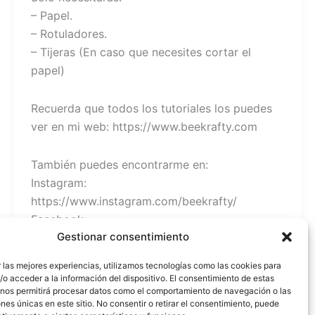
– Papel.
– Rotuladores.
– Tijeras (En caso que necesites cortar el
papel)
Recuerda que todos los tutoriales los puedes
ver en mi web: https://www.beekrafty.com
También puedes encontrarme en:
Instagram:
https://www.instagram.com/beekrafty/
Facebook:
Gestionar consentimiento
https://www.facebook.com/beekrafty.es/
Twitter: https://twitter.com/beekrafty_es
 las mejores experiencias, utilizamos tecnologías como las cookies para
Pinterest: https://pinterest.com/Beekrafty_es
o acceder a la información del dispositivo. El consentimiento de estas
Twitch: https://www.twitch.tv/beekrafty_
 nos permitirá procesar datos como el comportamiento de navegación o las
ones únicas en este sitio. No consentir o retirar el consentimiento, puede