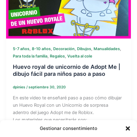
,
,
,
,
,
5-7 años
8-10 años
Decoración
Dibujos
Manualidades
,
,
Para toda la familia
Regalos
Vuelta al cole
Huevo royal de unicornio de Adopt Me |
dibujo fácil para niños paso a paso
dpinies
/
septiembre 30, 2020
En este video te enseñaré paso a paso cómo dibujar
un Huevo Royal con un Unicornio de sorpresa
adentro del juego Adopt me de Roblox.
Los materiales que necesitarás son:
– Hoja de papel
Gestionar consentimiento
– Lápiz