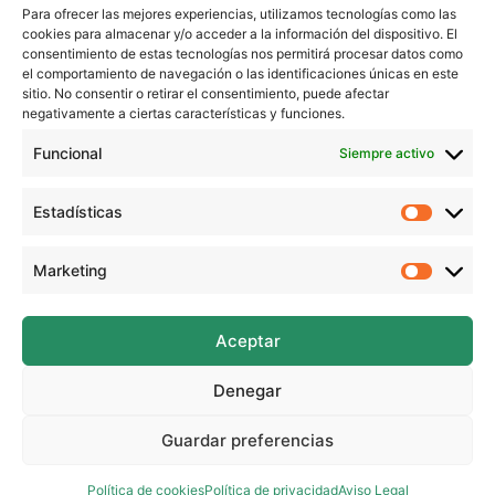
Para ofrecer las mejores experiencias, utilizamos tecnologías como las
– Borrador
cookies para almacenar y/o acceder a la información del dispositivo. El
– Rotuladores o colores
consentimiento de estas tecnologías nos permitirá procesar datos como
el comportamiento de navegación o las identificaciones únicas en este
sitio. No consentir o retirar el consentimiento, puede afectar
Recuerda que todos los tutoriales los puedes ver en
negativamente a ciertas características y funciones.
mi web: https://www.beekrafty.com
Funcional
Siempre activo
También puedes encontrarme en:
Instagram: https://www.instagram.com/beekrafty/
Estadísticas
Estadíst
Facebook: https://www.facebook.com/beekrafty.es/
Twitter: https://twitter.com/beekrafty_es
Marketing
Marketi
Pinterest: https://pinterest.com/Beekrafty_es
Twitch: https://www.twitch.tv/beekrafty_
Aceptar
¡Espero que te haya gustado este video!
Denegar
Guardar preferencias
Todos los derechos © 2026 Beekrafty
Política de cookies
Política de privacidad
Aviso Legal