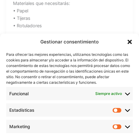
Materiales que necesitarás:
• Papel
• Tijeras
• Rotuladores
Recuerda que todos los tutoriales los puedes ver
Gestionar consentimiento
también en mi web:
Para ofrecer las mejores experiencias, utilizamos tecnologías como las
https://www.beekrafty.com
cookies para almacenar y/o acceder a la información del dispositivo. El
consentimiento de estas tecnologías nos permitirá procesar datos como
También puedes encontrarme en:
el comportamiento de navegación o las identificaciones únicas en este
sitio. No consentir o retirar el consentimiento, puede afectar
Instagram: https://www.instagram.com/beekrafty/
negativamente a ciertas características y funciones.
Facebook: https://www.facebook.com/beekrafty.es/
Funcional
Twitter: https://twitter.com/beekrafty_es
Siempre activo
Pinterest: https://pinterest.com/Beekrafty_es
Twitch: https://www.twitch.tv/beekrafty_
Estadísticas
Estadíst
¡Espero que te haya gustado este video y que te
Marketing
Marketi
diviertas mucho jugando con tu comecocos de papel!