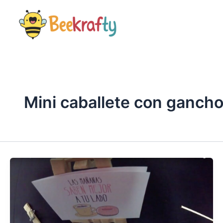
Ir
al
contenido
Mini caballete con ganch