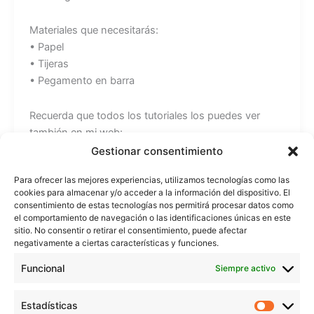
Materiales que necesitarás:
• Papel
• Tijeras
• Pegamento en barra
Recuerda que todos los tutoriales los puedes ver
también en mi web:
https://www.beekrafty.com
Gestionar consentimiento
Para ofrecer las mejores experiencias, utilizamos tecnologías como las
También puedes encontrarme en:
cookies para almacenar y/o acceder a la información del dispositivo. El
Instagram: https://www.instagram.com/beekrafty/
consentimiento de estas tecnologías nos permitirá procesar datos como
Facebook: https://www.facebook.com/beekrafty.es/
el comportamiento de navegación o las identificaciones únicas en este
sitio. No consentir o retirar el consentimiento, puede afectar
Twitter: https://twitter.com/beekrafty_es
negativamente a ciertas características y funciones.
Pinterest: https://pinterest.com/Beekrafty_es
Twitch: https://www.twitch.tv/beekrafty_
Funcional
Siempre activo
¡Espero que te guste esta manualidad y te animes a
Estadísticas
Estadíst