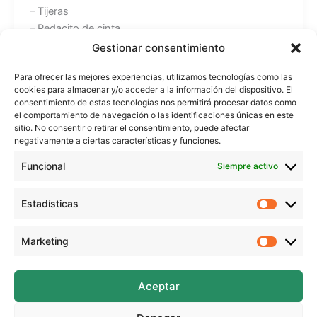
– Tijeras
– Pedacito de cinta
– Pegamento
Gestionar consentimiento
– Rotuladores
Para ofrecer las mejores experiencias, utilizamos tecnologías como las
cookies para almacenar y/o acceder a la información del dispositivo. El
Recuerda que todos los tutoriales los puedes ver en
consentimiento de estas tecnologías nos permitirá procesar datos como
mi web: https://www.beekrafty.com
el comportamiento de navegación o las identificaciones únicas en este
sitio. No consentir o retirar el consentimiento, puede afectar
negativamente a ciertas características y funciones.
También puedes encontrarme en:
Funcional
Instagram: https://www.instagram.com/beekrafty/
Siempre activo
Facebook: https://www.facebook.com/beekrafty.es/
Twitter: https://twitter.com/beekrafty_es
Estadísticas
Estadíst
Pinterest: https://pinterest.com/Beekrafty_es
Twitch: https://www.twitch.tv/beekrafty_
Marketing
Marketi
¡Espero que te guste!
Aceptar
Muchas gracias a https://www.bensound.com por la
musicalización.