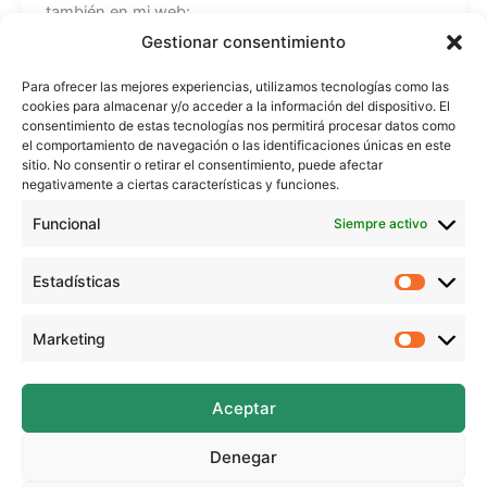
también en mi web:
https://www.beekrafty.com
Gestionar consentimiento
Para ofrecer las mejores experiencias, utilizamos tecnologías como las
También puedes encontrarme en:
cookies para almacenar y/o acceder a la información del dispositivo. El
Instagram: https://www.instagram.com/beekrafty/
consentimiento de estas tecnologías nos permitirá procesar datos como
Facebook: https://www.facebook.com/beekrafty.es/
el comportamiento de navegación o las identificaciones únicas en este
sitio. No consentir o retirar el consentimiento, puede afectar
Twitter: https://twitter.com/beekrafty_es
negativamente a ciertas características y funciones.
Pinterest: https://pinterest.com/Beekrafty_es
Twitch: https://www.twitch.tv/beekrafty_
Funcional
Siempre activo
¡Espero que te haya gustado este video y te animes a
Estadísticas
Estadíst
crear tu propia orquídea de papel!
Si te ha gustado, no olvides dejar tu like y compartirlo
Marketing
Marketi
Aceptar
Muchas gracias a https://www.bensound.com por la
música de fondo.
Denegar