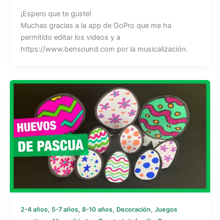
¡Espero que te guste!
Muchas gracias a la app de GoPro que me ha
permitido editar los videos y a
https://www.bensound.com por la musicalización.
,
,
,
,
2-4 años
5-7 años
8-10 años
Decoración
Juegos