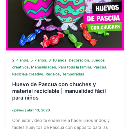
,
,
,
,
2-4 años
5-7 años
8-10 años
Decoración
Juegos
,
,
,
,
creativos
Manualidades
Para toda la familia
Pascua
,
,
Reciclaje creativo
Regalos
Temporadas
Huevo de Pascua con chuches y
material reciclable | manualidad fácil
para niños
dpinies
/
abril 13, 2020
Con este video te enseñaré a hacer unos lindos y
fáciles huevitos de Pascua con depósito para las