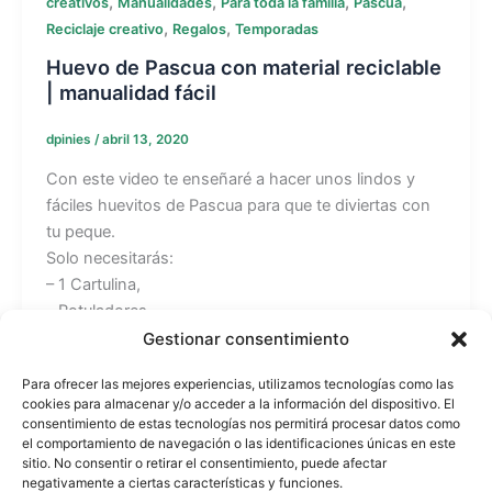
,
,
,
,
creativos
Manualidades
Para toda la familia
Pascua
,
,
Reciclaje creativo
Regalos
Temporadas
Huevo de Pascua con material reciclable
| manualidad fácil
dpinies
/
abril 13, 2020
Con este video te enseñaré a hacer unos lindos y
fáciles huevitos de Pascua para que te diviertas con
tu peque.
Solo necesitarás:
– 1 Cartulina,
– Rotuladores,
– Pegamento,
Gestionar consentimiento
– Tijeras.
Para ofrecer las mejores experiencias, utilizamos tecnologías como las
cookies para almacenar y/o acceder a la información del dispositivo. El
Recuerda que todos los tutoriales los puedes ver en
consentimiento de estas tecnologías nos permitirá procesar datos como
mi web: https://www.beekrafty.com
el comportamiento de navegación o las identificaciones únicas en este
sitio. No consentir o retirar el consentimiento, puede afectar
negativamente a ciertas características y funciones.